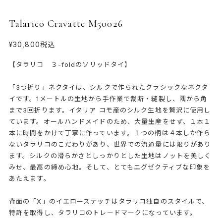
Talarico Cravatte M50026
¥30,800
税込
【タラリコ ３-foldのソリッドタイ】
「3つ折り」ネクタイは、シルクで作られたクラシックなネクタ
イです。1メートルの生地から手作業で裁断・縫製し、隅から角
まで3回折ります。イタリア コモ産のシルク生地を贅沢に使用し
ています。オールハンドメイドのため、大量生産をせず、１本１
本に時間をかけて丁寧に作っています。１つの柄は４本しか作ら
ないタラリコのこだわりがあり、世界での流通量には限りがあり
ます。シルクの滑らかさとしっかりとした生地はノットを美しく
みせ、最高の締め心地。そして、とてもエグゼクティブな印象を
あたえます。
背面の「X」のイエローステッチはタラリコ独自のスタイルで、
特許を取得し、タラリコのトレードマークになっています。