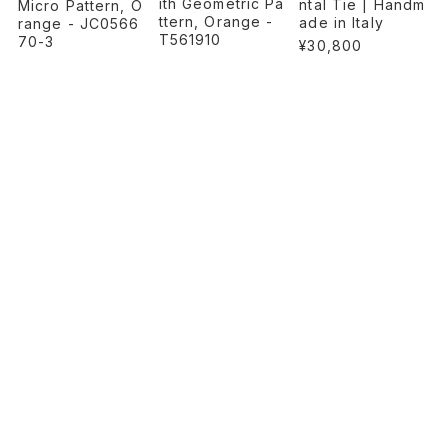
ith Geometric Pa
ntal Tie | Handm
Micro Pattern, O
ttern, Orange -
ade in Italy
range - JC0566
T561910
70-3
¥30,800
¥30,800
¥30,800