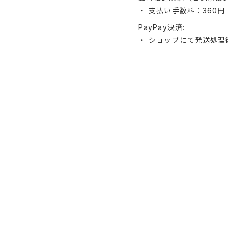
・ 支払い手数料：360
PayPay決済:
・ ショップにて発送処
商品のお届け時期
代金のお支払い確定後、
後払い決済の場合は注文