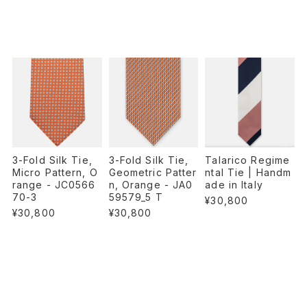
3-Fold Silk Tie,
Talarico Regime
3-Fold Silk Tie,
Geometric Patter
ntal Tie | Handm
Micro Pattern, O
n, Orange - JA0
ade in Italy
range - JC0566
59579_5 T
70-3
¥30,800
¥30,800
¥30,800