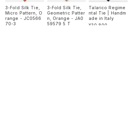
3-Fold Silk Tie,
Talarico Regime
3-Fold Silk Tie,
Geometric Patter
ntal Tie | Handm
Micro Pattern, O
n, Orange - JA0
ade in Italy
range - JC0566
59579_5 T
70-3
¥30,800
¥30,800
¥30,800