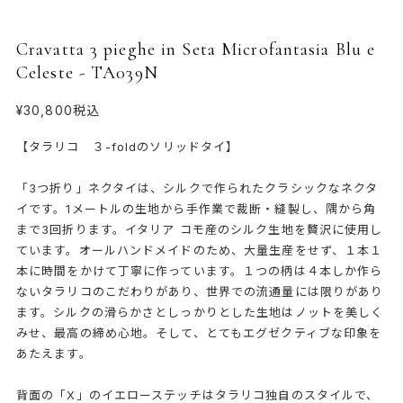
Cravatta 3 pieghe in Seta Microfantasia Blu e
Celeste - TA039N
¥30,800
税込
【タラリコ ３-foldのソリッドタイ】
「3つ折り」ネクタイは、シルクで作られたクラシックなネクタ
イです。1メートルの生地から手作業で裁断・縫製し、隅から角
まで3回折ります。イタリア コモ産のシルク生地を贅沢に使用し
ています。オールハンドメイドのため、大量生産をせず、１本１
本に時間をかけて丁寧に作っています。１つの柄は４本しか作ら
ないタラリコのこだわりがあり、世界での流通量には限りがあり
ます。シルクの滑らかさとしっかりとした生地はノットを美しく
みせ、最高の締め心地。そして、とてもエグゼクティブな印象を
あたえます。
背面の「X」のイエローステッチはタラリコ独自のスタイルで、