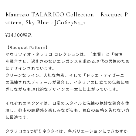
Maurizio TALARICO Collection Racquet P
attern, Sky Blue - JC062784_1
¥34,100
税込
【Racquet Pattern】
マウリツィオ・タラリコ コレクションは、「本質」と「個性」
を融合させ、過剰さのないエレガンスを求める現代の男性のため
にデザインされています。
クリーンなライン、大胆な色彩、そして「ドゥエ・ディゼーニ」
の洗練されたディテールが融合し、イタリアの仕立ての伝統に根
ざしながらも現代的なデザインの一本に仕上がっています。
それぞれのネクタイは、日常のスタイルと洗練の絶妙な融合を体
現し、都市の躍動感を楽しみながらも、独自の品格を失わない方
に最適です。
タラリコの3つ折りネクタイは、各バリエーションにつきわずか