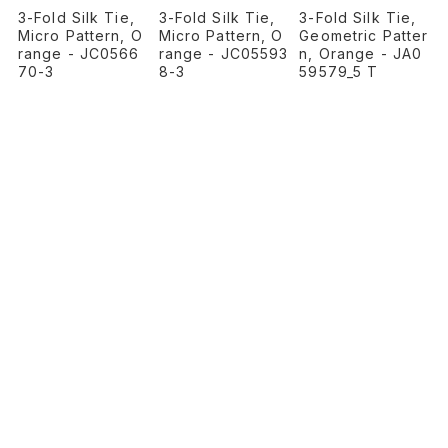
3-Fold Silk Tie,
3-Fold Silk Tie,
3-Fold Silk Tie,
Micro Pattern, O
Geometric Patter
Micro Pattern, O
range - JC05593
n, Orange - JA0
range - JC0566
8-3
59579_5 T
70-3
¥30,800
¥30,800
¥30,800