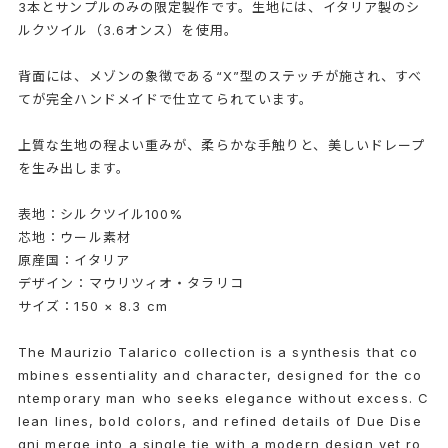
3本とサンプルのみの限定製作です。生地には、イタリア製のシ
ルクツイル（3.6オンス）を使用。
背面には、メゾンの象徴である“X”型のステッチが施され、すべ
てが完全ハンドメイドで仕立てられています。
上質な生地の程よい重みが、柔らかな手触りと、美しいドレープ
を生み出します。
表地：シルクツイル100%
芯地：ウール素材
原産国：イタリア
デザイン：マウリツィオ・タラリコ
サイズ：150 × 8.3 cm
The Maurizio Talarico collection is a synthesis that co
mbines essentiality and character, designed for the co
ntemporary man who seeks elegance without excess. C
lean lines, bold colors, and refined details of Due Dise
gni merge into a single tie with a modern design yet ro