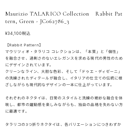
Maurizio TALARICO Collection Rabbit Pat
tern, Green - JC062786_3
¥34,100
税込
【Rabbit Pattern】
マウリツィオ・タラリコ コレクションは、「本質」と「個性」
を融合させ、過剰さのないエレガンスを求める現代の男性のため
にデザインされています。
クリーンなライン、大胆な色彩、そして「ドゥエ・ディゼーニ」
の洗練されたディテールが融合し、イタリアの仕立ての伝統に根
ざしながらも現代的なデザインの一本に仕上がっています。
それぞれのネクタイは、日常のスタイルと洗練の絶妙な融合を体
現し、都市の躍動感を楽しみながらも、独自の品格を失わない方
に最適です。
タラリコの3つ折りネクタイは、各バリエーションにつきわずか