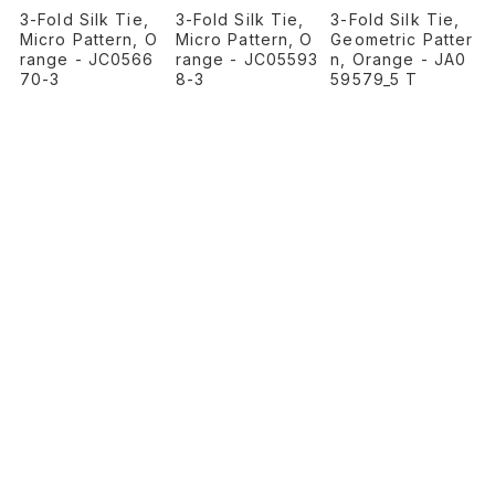
3-Fold Silk Tie,
3-Fold Silk Tie,
3-Fold Silk Tie,
Micro Pattern, O
Geometric Patter
Micro Pattern, O
range - JC05593
n, Orange - JA0
range - JC0566
8-3
59579_5 T
70-3
¥30,800
¥30,800
¥30,800