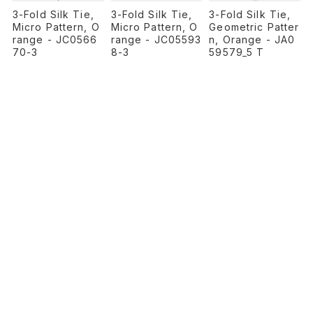
3-Fold Silk Tie,
3-Fold Silk Tie,
3-Fold Silk Tie,
Micro Pattern, O
Geometric Patter
Micro Pattern, O
range - JC05593
n, Orange - JA0
range - JC0566
8-3
59579_5 T
70-3
¥30,800
¥30,800
¥30,800