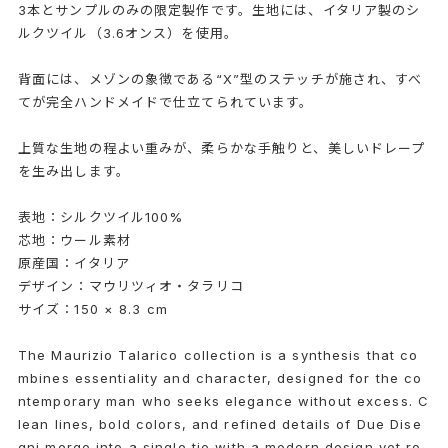
3本とサンプルのみの限定製作です。生地には、イタリア製のシ
ルクツイル（3.6オンス）を使用。
背面には、メゾンの象徴である“X”型のステッチが施され、すべ
てが完全ハンドメイドで仕立てられています。
上質な生地の程よい重みが、柔らかな手触りと、美しいドレープ
を生み出します。
表地：シルクツイル100%
芯地：ウール素材
原産国：イタリア
デザイン：マウリツィオ・タラリコ
サイズ：150 × 8.3 cm
The Maurizio Talarico collection is a synthesis that co
mbines essentiality and character, designed for the co
ntemporary man who seeks elegance without excess. C
lean lines, bold colors, and refined details of Due Dise
gni merge into a single tie with a modern design yet ro