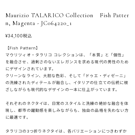
Maurizio TALARICO Collection Fish Patter
n, Magenta - JC064220_1
¥34,100
税込
【Fish Pattern】
マウリツィオ・タラリコ コレクションは、「本質」と「個性」
を融合させ、過剰さのないエレガンスを求める現代の男性のため
にデザインされています。
クリーンなライン、大胆な色彩、そして「ドゥエ・ディゼーニ」
の洗練されたディテールが融合し、イタリアの仕立ての伝統に根
ざしながらも現代的なデザインの一本に仕上がっています。
それぞれのネクタイは、日常のスタイルと洗練の絶妙な融合を体
現し、都市の躍動感を楽しみながらも、独自の品格を失わない方
に最適です。
タラリコの3つ折りネクタイは、各バリエーションにつきわずか