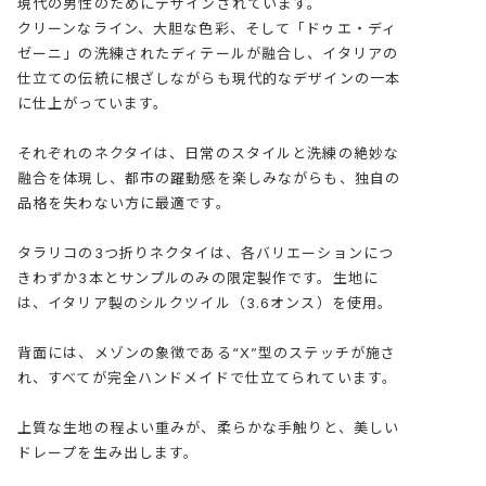
現代の男性のためにデザインされています。
クリーンなライン、大胆な色彩、そして「ドゥエ・ディ
ゼーニ」の洗練されたディテールが融合し、イタリアの
仕立ての伝統に根ざしながらも現代的なデザインの一本
に仕上がっています。
それぞれのネクタイは、日常のスタイルと洗練の絶妙な
融合を体現し、都市の躍動感を楽しみながらも、独自の
品格を失わない方に最適です。
タラリコの3つ折りネクタイは、各バリエーションにつ
きわずか3本とサンプルのみの限定製作です。生地に
は、イタリア製のシルクツイル（3.6オンス）を使用。
背面には、メゾンの象徴である“X”型のステッチが施さ
れ、すべてが完全ハンドメイドで仕立てられています。
上質な生地の程よい重みが、柔らかな手触りと、美しい
ドレープを生み出します。