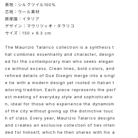
表地：シルクツイル100%
芯地：ウール素材
原産国：イタリア
デザイン：マウリツィオ・タラリコ
サイズ：150 × 8.3 cm
The Maurizio Talarico collection is a synthesis t
hat combines essentiality and character, design
ed for the contemporary man who seeks elegan
ce without excess. Clean lines, bold colors, and
refined details of Due Disegni merge into a singl
e tie with a modern design yet rooted in Italian t
ailoring tradition. Each piece represents the perf
ect meeting of everyday style and sophisticatio
n, ideal for those who experience the dynamism
of the city without giving up the distinctive touc
h of class. Every year, Maurizio Talarico designs
and creates an exclusive collection of ties inten
ded for himself, which he then shares with his a