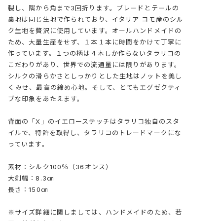
製し、隅から角まで3回折ります。ブレードとテールの
裏地は同じ生地で作られており、イタリア コモ産のシル
ク生地を贅沢に使用しています。オールハンドメイドの
ため、大量生産をせず、１本１本に時間をかけて丁寧に
作っています。１つの柄は４本しか作らないタラリコの
こだわりがあり、世界での流通量には限りがあります。
シルクの滑らかさとしっかりとした生地はノットを美し
くみせ、最高の締め心地。そして、とてもエグゼクティ
ブな印象をあたえます。
背面の「X」のイエローステッチはタラリコ独自のスタ
イルで、特許を取得し、タラリコのトレードマークにな
っています。
素材：シルク100％（36オンス）
大剣幅：8.3㎝
長さ：150㎝
※サイズ詳細に関しましては、ハンドメイドのため、若