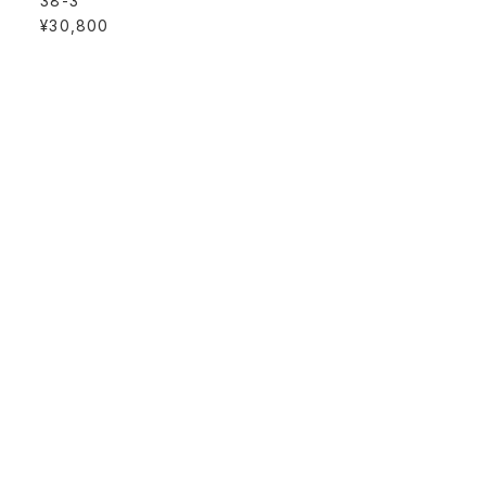
38-3
¥30,800