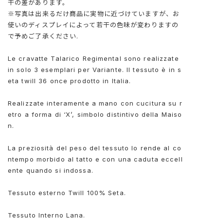
干の差があります。
※写真は出来るだけ商品に実物に近づけていますが、お
使いのディスプレイによって若干の色味が変わりますの
で予めご了承ください.
Le cravatte Talarico Regimental sono realizzate
in solo 3 esemplari per Variante. Il tessuto è in s
eta twill 36 once prodotto in Italia.
Realizzate interamente a mano con cucitura su r
etro a forma di ‘X’, simbolo distintivo della Maiso
n.
La preziosità del peso del tessuto lo rende al co
ntempo morbido al tatto e con una caduta eccell
ente quando si indossa.
Tessuto esterno Twill 100% Seta.
Tessuto Interno Lana.