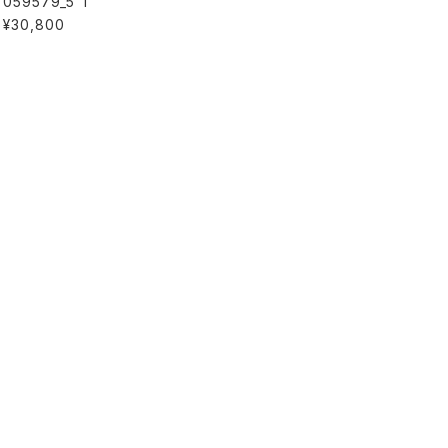
059579_5 T
¥30,800