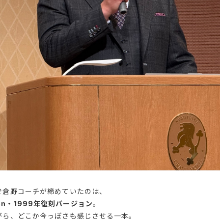
で倉野コーチが締めていたのは、
ition・1999年復刻バージョン
。
がら、どこか今っぽさも感じさせる一本。