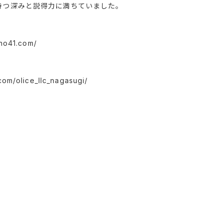
持つ深みと説得力に満ちていました。
ano41.com/
com/olice_llc_nagasugi/