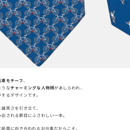
転車モチーフ
、
ような
チャーミングな人物柄
があしらわれ、
存するデザインです。
と誠実さを引き立て、
み出される節目にふさわしい一本。
な局面に向き合われるお仕事だからこそ、