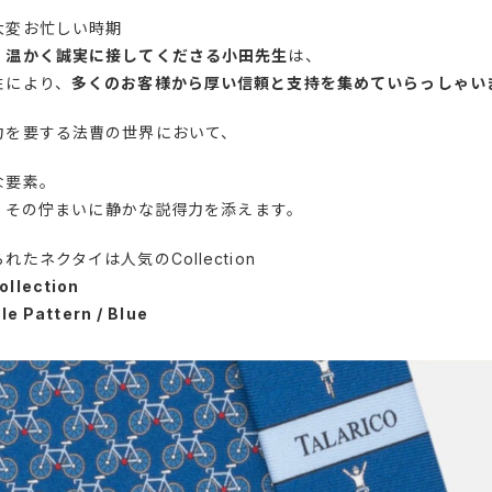
大変お忙しい時期
、温かく誠実に接してくださる小田先生
は、
性により、
多くのお客様から厚い信頼と支持を集めていらっしゃい
力を要する法曹の世界において、
な要素。
イは、その佇まいに静かな説得力を添えます。
たネクタイは人気のCollection
ollection
cle Pattern / Blue